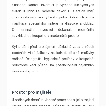
stísněně. Dobrou investicí je výměna kuchyňských
dvířek u linky za moderní dekor. U starších bytů
zvažte rekonstrukci bytového jádra. Dobrým tipem je
i aplikace speciálního nátěru na dlaždice a obklad.
S minimální investicí dokonale proměníte
nevzhlednou koupelnu v modernější prostor.
Byt a dům před pronájmem důkladně zbavte všech
osobních věcí. Nálepky na lednici, dětské malůvky,
rodinné fotografie, hygienické potřeby v koupelně.
Soukromé věci působí na potencionální nájemníky
rušivým dojmem.
Prostor pro majitele
U rodinných domů je vhodné ponechat si jako majitel
určitý uzavřený prostor. Můžete jej používat jako