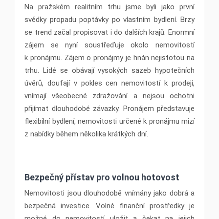
Na pražském realitním trhu jsme byli jako první
svědky propadu poptávky po vlastním bydlení. Brzy
se trend začal propisovat i do dalších krajů. Enormní
zájem se nyní soustřeďuje okolo nemovitostí
k pronájmu. Zájem o pronájmy je hnán nejistotou na
trhu. Lidé se obávají vysokých sazeb hypotečních
úvěrů, doufají v pokles cen nemovitostí k prodeji,
vnímají všeobecné zdražování a nejsou ochotni
přijímat dlouhodobé závazky. Pronájem představuje
flexibilní bydlení, nemovitosti určené k pronájmu mizí
z nabídky během několika krátkých dní.
Bezpečný přístav pro volnou hotovost
Nemovitosti jsou dlouhodobě vnímány jako dobrá a
bezpečná investice. Volné finanční prostředky je
možné do nemovitostí uložit a čekat na jejich