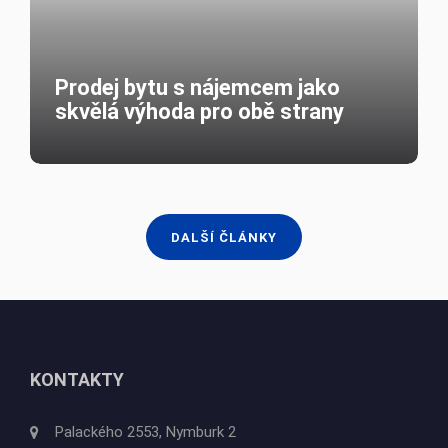
skvělá výhoda pro obě strany
DALŠÍ ČLÁNKY
KONTAKTY
Palackého 2553, Nymburk 2
E-mail:
iva.mizlerova@re-max.cz
Telefon:
736 795 978