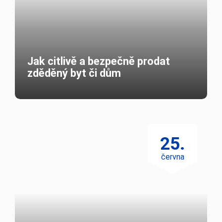
Jak citlivě a bezpečně prodat
zděděný byt či dům
25.
června
Nečekejte s prodejem na podzim
a využijte letní slunce ve svůj