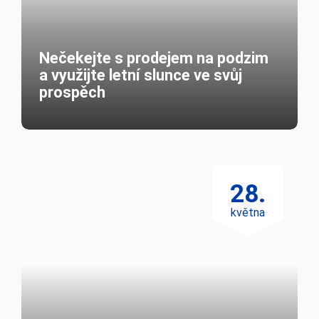
prospěch
28.
května
Prodej bytu s nájemcem jako