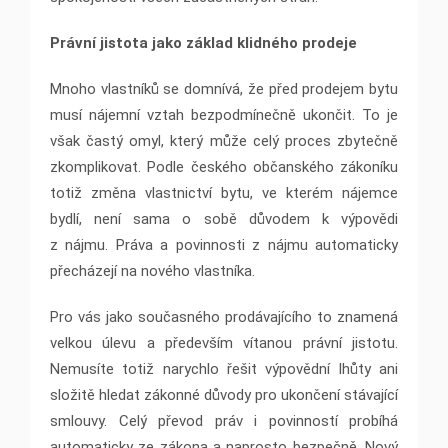
Právní jistota jako základ klidného prodeje
Mnoho vlastníků se domnívá, že před prodejem bytu
musí nájemní vztah bezpodmínečně ukončit. To je
však častý omyl, který může celý proces zbytečně
zkomplikovat. Podle českého občanského zákoníku
totiž změna vlastnictví bytu, ve kterém nájemce
bydlí, není sama o sobě důvodem k výpovědi
z nájmu. Práva a povinnosti z nájmu automaticky
přecházejí na nového vlastníka.
Pro vás jako současného prodávajícího to znamená
velkou úlevu a především vítanou právní jistotu.
Nemusíte totiž narychlo řešit výpovědní lhůty ani
složitě hledat zákonné důvody pro ukončení stávající
smlouvy. Celý převod práv i povinností probíhá
automaticky ze zákona a naprosto bezpečně. Nový