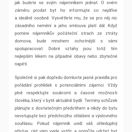
jak budete se svým nájemníkem jednat. O svém
záměru prodat byt ho informujte co nejdříve
a ideálně osobně. Vysvětlete mu, že se pro něj nic
zásadního nemění a jeho smlouva platí dál. Když
pomine nájemníkův počáteční strach ze ztráty
domova, bude mnohem ochotnější s vámi
spolupracovat. Dobré vztahy jsou totiž tím
nejlepším lékem na případné obavy nebo zbytečné
napětí.
Společně si pak dopředu domluvte jasná pravidla pro
pořádání prohlídek s potenciálními zájemci. Vždy
plně respektujte soukromí a časové možnosti
člověka, který v bytě aktuálně bydlí. Termíny schůzek
plánujte s dostatečným předstihem a nikdy do bytu
nevstupujte bez předchozího ohlášení a výslovného
souhlasu. Pokud nájemník uvidí váš ohleduplný
přístup, rád vám vyjde vstříc a pomůže udržet byt