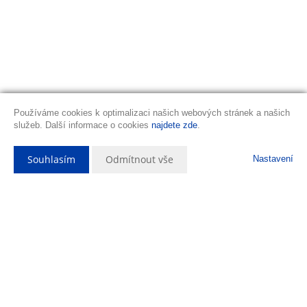
Používáme cookies k optimalizaci našich webových stránek a našich
služeb. Další informace o cookies
najdete zde
.
Souhlasím
Odmítnout vše
Nastavení
Popis nemovitosti
Výhradně Vám nabízíme prodej zděné chatky cca 19,51 m2 v
zahrádkářské kolonii v Nymburce - Drahelicích. Rekreační chatka č. 93
leží na pronajatém pozemku o velikosti 275 m2. Chatka je z části
podsklepená, napojená na elektřinu a rozvod vody ze zahrádkářské